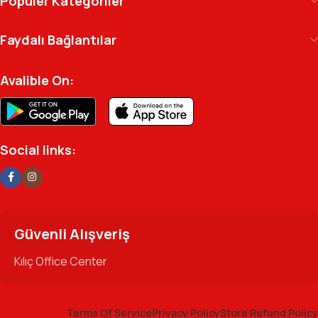
Popüler Kategoriler
arşivinizdeki dosyaya kadar her detayda yanınızda.
Ofisinizin enerjisini ve verimliliğini artırmak için
Faydalı Bağlantılar
profesyonel kadromuzla hizmetinizdeyiz.
Avalible On:
Social links:
Güvenli Alışveriş
Kılıç Office Center
Terms Of Service
Privacy Policy
Store Refund Policy