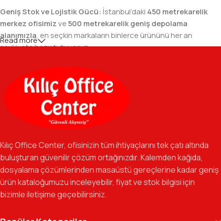
Geniş Stok ve Lojistik Gücü:
İstanbul’daki
450 metrekarelik
merkez ofisimiz
ve
500 metrekarelik geniş depolama
alanımızla
, en seçkin markaların binlerce ürününü her an
Read more
sevkiyata hazır tutuyoruz.
Geniş Ürün Yelpazesi:
Temel kırtasiye malzemelerinden teknik
ofis gereçlerine kadar, iş hayatınızda ihtiyaç duyduğunuz her
şeyi tek bir çatı altında, en uygun fiyat avantajlarıyla bulmanızı
sağlıyoruz.
Özverili Takım Ruhu:
İşini tutkuyla yapan, güler yüzlü ve çözüm
odaklı ekibimizle, sadece bir tedarikçi değil, iş süreçlerinizde
Kılıç Office Center, ofisinizin tüm ihtiyaçlarını tek çatı altında
güvenilir bir yol arkadaşı olmayı hedefliyoruz.
buluşturan güvenilir çözüm ortağınızdır. Kalemden kağıda,
dosyalama çözümlerinden masaüstü gereçlerine kadar geniş
Gelecek Vizyonu:
Kurumsal kimliğimizi yeni iş birlikleri ve global
ürün kataloğumuzu inceleyebilir, fiyat ve stok bilgisi için
markalarla güçlendirerek, Türkiye genelinde müşteri ağımızı her
bizimle iletişime geçebilirsiniz.
geçen gün büyütmeye devam ediyoruz.
Kılıç Office Center
, masanızdaki kalemden