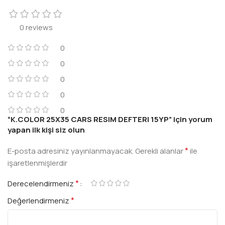
0 reviews
0
0
0
0
0
“K.COLOR 25X35 CARS RESIM DEFTERI 15YP” için yorum
yapan ilk kişi siz olun
*
E-posta adresiniz yayınlanmayacak.
Gerekli alanlar
ile
işaretlenmişlerdir
*
Derecelendirmeniz
*
Değerlendirmeniz