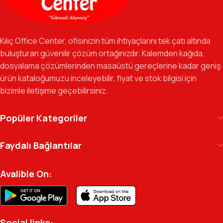
Özverili Takım Ruhu:
İşini tutkuyla yapan, güler yüzlü ve çözüm
odaklı ekibimizle, sadece bir tedarikçi değil, iş süreçlerinizde
Kılıç Office Center, ofisinizin tüm ihtiyaçlarını tek çatı altında
güvenilir bir yol arkadaşı olmayı hedefliyoruz.
buluşturan güvenilir çözüm ortağınızdır. Kalemden kağıda,
dosyalama çözümlerinden masaüstü gereçlerine kadar geniş
Gelecek Vizyonu:
Kurumsal kimliğimizi yeni iş birlikleri ve global
ürün kataloğumuzu inceleyebilir, fiyat ve stok bilgisi için
markalarla güçlendirerek, Türkiye genelinde müşteri ağımızı her
bizimle iletişime geçebilirsiniz.
geçen gün büyütmeye devam ediyoruz.
Kılıç Office Center
, masanızdaki kalemden
Popüler Kategoriler
arşivinizdeki dosyaya kadar her detayda yanınızda.
Ofisinizin enerjisini ve verimliliğini artırmak için
Faydalı Bağlantılar
profesyonel kadromuzla hizmetinizdeyiz.
Avalible On:
Social links: