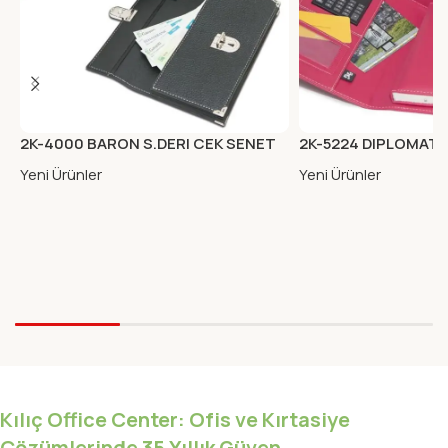
2K-4000 BARON S.DERI CEK SENET
2K-5224 DIPLOMAT1
PORTFOYU KAHVE
MIKNA.KAB.ORG.KAR
Yeni Ürünler
Yeni Ürünler
Kılıç Office Center: Ofis ve Kırtasiye
Çözümlerinde 35 Yıllık Güven