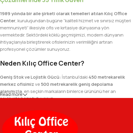
1989 yılında bir aile şirketi olarak temelleri atılan Kılıç Office
Center
, kuruluşundan bugüne “kaliteli hizmet ve sınırsız müşteri
memnuniyeti” ilkesiyle ofis ve kırtasiye dünyasına yön
vermektedir. Sektördeki köklü geçmişimizi, modern dünyanın
ihtiyaçlarıyla birleştirerek ofislerinizin verimliliğini artıran
profesyonel çözümler sunuyoruz.
Neden Kılıç Office Center?
Geniş Stok ve Lojistik Gücü:
İstanbul’daki
450 metrekarelik
merkez ofisimiz
ve
500 metrekarelik geniş depolama
alanımızla
, en seçkin markaların binlerce ürününü her an
Read more
sevkiyata hazır tutuyoruz.
Geniş Ürün Yelpazesi:
Temel kırtasiye malzemelerinden teknik
ofis gereçlerine kadar, iş hayatınızda ihtiyaç duyduğunuz her
şeyi tek bir çatı altında, en uygun fiyat avantajlarıyla bulmanızı
sağlıyoruz.