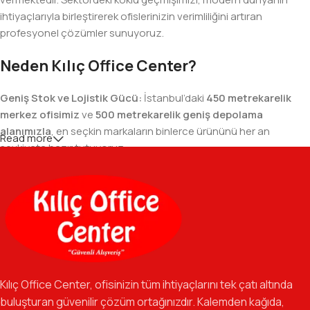
ihtiyaçlarıyla birleştirerek ofislerinizin verimliliğini artıran
profesyonel çözümler sunuyoruz.
Neden Kılıç Office Center?
Geniş Stok ve Lojistik Gücü:
İstanbul’daki
450 metrekarelik
merkez ofisimiz
ve
500 metrekarelik geniş depolama
alanımızla
, en seçkin markaların binlerce ürününü her an
Read more
sevkiyata hazır tutuyoruz.
Geniş Ürün Yelpazesi:
Temel kırtasiye malzemelerinden teknik
ofis gereçlerine kadar, iş hayatınızda ihtiyaç duyduğunuz her
şeyi tek bir çatı altında, en uygun fiyat avantajlarıyla bulmanızı
sağlıyoruz.
Özverili Takım Ruhu:
İşini tutkuyla yapan, güler yüzlü ve çözüm
odaklı ekibimizle, sadece bir tedarikçi değil, iş süreçlerinizde
Kılıç Office Center, ofisinizin tüm ihtiyaçlarını tek çatı altında
güvenilir bir yol arkadaşı olmayı hedefliyoruz.
buluşturan güvenilir çözüm ortağınızdır. Kalemden kağıda,