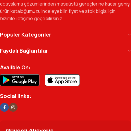
dosyalama çözümlerinden masaüstü gereçlerine kadar geniş
Gelecek Vizyonu:
Kurumsal kimliğimizi yeni iş birlikleri ve global
ürün kataloğumuzu inceleyebilir, fiyat ve stok bilgisi için
markalarla güçlendirerek, Türkiye genelinde müşteri ağımızı her
bizimle iletişime geçebilirsiniz.
geçen gün büyütmeye devam ediyoruz.
Kılıç Office Center
, masanızdaki kalemden
Popüler Kategoriler
arşivinizdeki dosyaya kadar her detayda yanınızda.
Ofisinizin enerjisini ve verimliliğini artırmak için
Faydalı Bağlantılar
profesyonel kadromuzla hizmetinizdeyiz.
Avalible On:
Social links:
Güvenli Alışveriş