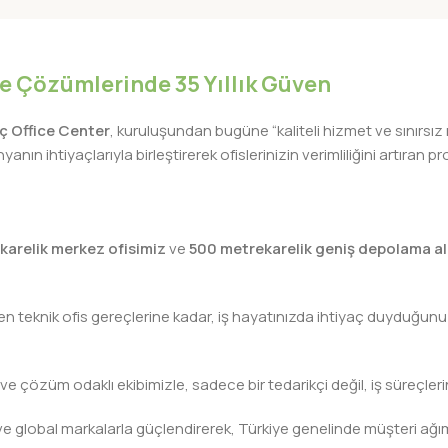
GEOMETRI-1
iye Çözümlerinde 35 Yıllık Güven
lıç Office Center
, kuruluşundan bugüne “kaliteli hizmet ve sınırsız
nın ihtiyaçlarıyla birleştirerek ofislerinizin verimliliğini artıra
karelik merkez ofisimiz
ve
500 metrekarelik geniş depolama al
teknik ofis gereçlerine kadar, iş hayatınızda ihtiyaç duyduğunuz h
 ve çözüm odaklı ekibimizle, sadece bir tedarikçi değil, iş süreçleri
leri ve global markalarla güçlendirerek, Türkiye genelinde müşteri