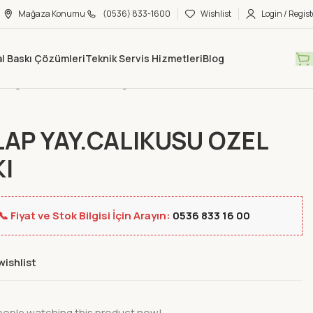
Mağaza Konumu
(0536) 833-1600
Wishlist
Login / Regist
tal Baskı Çözümleri
Teknik Servis Hizmetleri
Blog
Mağaza
Kitap & Müzik
Diğer
INKILAP YAY.CALIKUSU OZEL BASKI
LAP YAY.CALIKUSU OZEL
I
📞 Fiyat ve Stok Bilgisi İçin Arayın:
0536 833 16 00
wishlist
eople watching this product now!