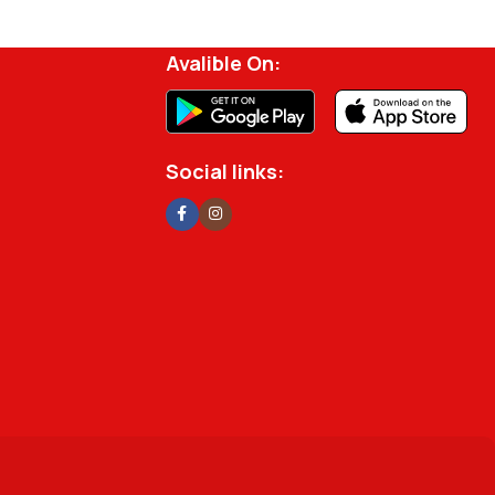
rjisini ve verimliliğini artırmak için profesyonel
Avalible On:
Social links: