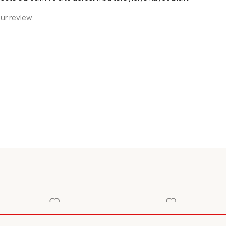
ur review.
VUZU
ANTRENMAN
ARTEMIS YAY.AFA
YAY.ANTRENMANLARLA
CETESI
Diğer
Diğer