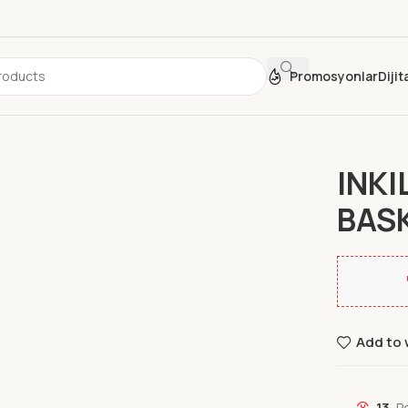
Promosyonlar
Diji
Ana Sayfa
INKI
BASK
Add to 
13
P