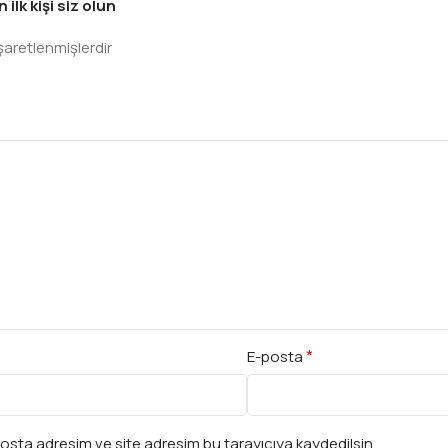
lk kişi siz olun
işaretlenmişlerdir
*
E-posta
osta adresim ve site adresim bu tarayıcıya kaydedilsin.