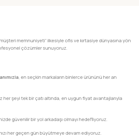
GORLAN
 müşteri memnuniyeti” ilkesiyle ofis ve kırtasiye dünyasına yön
n profesyonel çözümler sunuyoruz.
anımızla
, en seçkin markaların binlerce ürününü her an
er şeyi tek bir çatı altında, en uygun fiyat avantajlarıyla
nizde güvenilir bir yol arkadaşı olmayı hedefliyoruz.
 ağımızı her geçen gün büyütmeye devam ediyoruz.