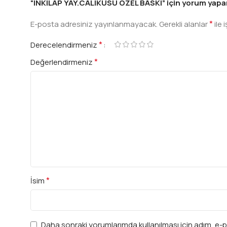
“INKILAP YAY.CALIKUSU OZEL BASKI” için yorum yapan i
*
E-posta adresiniz yayınlanmayacak.
Gerekli alanlar
ile 
*
Derecelendirmeniz
*
Değerlendirmeniz
*
İsim
Daha sonraki yorumlarımda kullanılması için adım, e-p