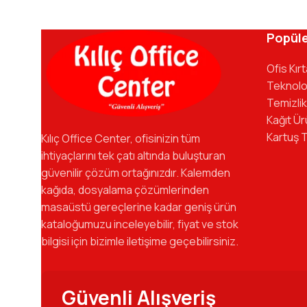
Kılıç Office Center
, masanızdaki kalemden arş
kadromuzla hizmetinizdeyiz.
Popüle
Ofis Kır
Teknolo
Temizlik
Kağıt Ür
Kartuş 
Kılıç Office Center, ofisinizin tüm
ihtiyaçlarını tek çatı altında buluşturan
güvenilir çözüm ortağınızdır. Kalemden
kağıda, dosyalama çözümlerinden
masaüstü gereçlerine kadar geniş ürün
kataloğumuzu inceleyebilir, fiyat ve stok
bilgisi için bizimle iletişime geçebilirsiniz.
Güvenli Alışveriş