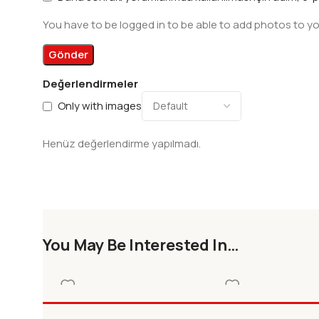
You have to be logged in to be able to add photos to yo
Değerlendirmeler
Only with images
Henüz değerlendirme yapılmadı.
You May Be Interested In…
3D YAY. AYT EDEBIYAT
ALTIN YAY.IMLA KLA
TAMAMI VIDEO COZUMLU
Diğer
Diğer