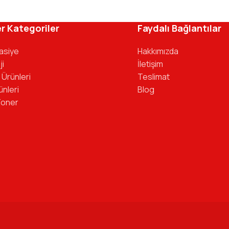
ivinizdeki dosyaya kadar her detayda yanınızda. Ofisinizin ene
r Kategoriler
Faydalı Bağlantılar
tasiye
Hakkımızda
ji
İletişim
 Ürünleri
Teslimat
ünleri
Blog
Toner