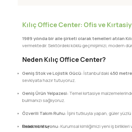
SORU BAN
Kılıç Office Center: Ofis ve Kırtas
1989 yılında bir aile şirketi olarak temelleri atılan Kı
vermektedir. Sektördeki köklü geçmişimizi, modern dünya
Neden Kılıç Office Center?
Geniş Stok ve Lojistik Gücü:
İstanbul’daki
450 metre
sevkiyata hazır tutuyoruz.
Geniş Ürün Yelpazesi:
Temel kırtasiye malzemelerinden 
bulmanızı sağlıyoruz.
Özverili Takım Ruhu:
İşini tutkuyla yapan, güler yüzlü
Gelecek Vizyonu:
Read more
Kurumsal kimliğimizi yeni iş birlik