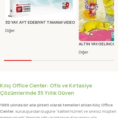
3D YAY. AYT EDEBIYAT TAMAMI VIDEO
COZUMLU SORU BAN
Diğer
ALTIN YAY.GELINCIK
AYICIK
Diğer
Kılıç Office Center: Ofis ve Kırtasiye
Çözümlerinde 35 Yıllık Güven
1989 yılında bir aile şirketi olarak temelleri atılan Kılıç Office
Center
, kuruluşundan bugüne “kaliteli hizmet ve sınırsız müşteri
memnuniyeti” ilkesiyle ofis ve kırtasiye dünyasına yön