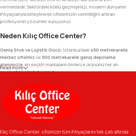
vermektedir. Sektördeki köklü geçmişimizi, modern dünyanın
ihtiyaçlarıyla birleştirerek ofislerinizin verimliliğini artıran
profesyonel çözümler sunuyoruz.
Neden Kılıç Office Center?
Geniş Stok ve Lojistik Gücü:
İstanbul’daki
450 metrekarelik
merkez ofisimiz
ve
500 metrekarelik geniş depolama
alanımızla
, en seçkin markaların binlerce ürününü her an
Read more
sevkiyata hazır tutuyoruz.
Geniş Ürün Yelpazesi:
Temel kırtasiye malzemelerinden teknik
ofis gereçlerine kadar, iş hayatınızda ihtiyaç duyduğunuz her
şeyi tek bir çatı altında, en uygun fiyat avantajlarıyla bulmanızı
sağlıyoruz.
Özverili Takım Ruhu:
İşini tutkuyla yapan, güler yüzlü ve çözüm
odaklı ekibimizle, sadece bir tedarikçi değil, iş süreçlerinizde
Kılıç Office Center, ofisinizin tüm ihtiyaçlarını tek çatı altında
güvenilir bir yol arkadaşı olmayı hedefliyoruz.