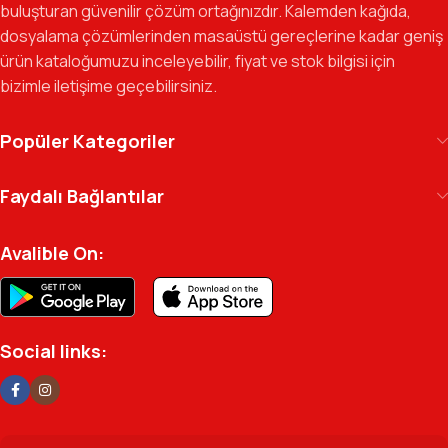
buluşturan güvenilir çözüm ortağınızdır. Kalemden kağıda,
dosyalama çözümlerinden masaüstü gereçlerine kadar geniş
Gelecek Vizyonu:
Kurumsal kimliğimizi yeni iş birlikleri ve global
ürün kataloğumuzu inceleyebilir, fiyat ve stok bilgisi için
markalarla güçlendirerek, Türkiye genelinde müşteri ağımızı her
bizimle iletişime geçebilirsiniz.
geçen gün büyütmeye devam ediyoruz.
Kılıç Office Center
, masanızdaki kalemden
Popüler Kategoriler
arşivinizdeki dosyaya kadar her detayda yanınızda.
Ofisinizin enerjisini ve verimliliğini artırmak için
Faydalı Bağlantılar
profesyonel kadromuzla hizmetinizdeyiz.
Avalible On:
Social links: