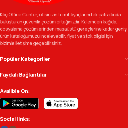
Özverili Takım Ruhu:
İşini tutkuyla yapan, güler yüzlü ve çözüm
odaklı ekibimizle, sadece bir tedarikçi değil, iş süreçlerinizde
Kılıç Office Center, ofisinizin tüm ihtiyaçlarını tek çatı altında
güvenilir bir yol arkadaşı olmayı hedefliyoruz.
buluşturan güvenilir çözüm ortağınızdır. Kalemden kağıda,
dosyalama çözümlerinden masaüstü gereçlerine kadar geniş
Gelecek Vizyonu:
Kurumsal kimliğimizi yeni iş birlikleri ve global
ürün kataloğumuzu inceleyebilir, fiyat ve stok bilgisi için
markalarla güçlendirerek, Türkiye genelinde müşteri ağımızı her
bizimle iletişime geçebilirsiniz.
geçen gün büyütmeye devam ediyoruz.
Kılıç Office Center
, masanızdaki kalemden
Popüler Kategoriler
arşivinizdeki dosyaya kadar her detayda yanınızda.
Ofisinizin enerjisini ve verimliliğini artırmak için
Faydalı Bağlantılar
profesyonel kadromuzla hizmetinizdeyiz.
Avalible On:
Social links: