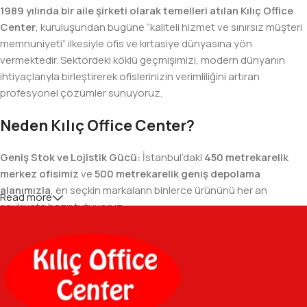
1989 yılında bir aile şirketi olarak temelleri atılan Kılıç Office
Center
, kuruluşundan bugüne “kaliteli hizmet ve sınırsız müşteri
memnuniyeti” ilkesiyle ofis ve kırtasiye dünyasına yön
vermektedir. Sektördeki köklü geçmişimizi, modern dünyanın
ihtiyaçlarıyla birleştirerek ofislerinizin verimliliğini artıran
profesyonel çözümler sunuyoruz.
Neden Kılıç Office Center?
Geniş Stok ve Lojistik Gücü:
İstanbul’daki
450 metrekarelik
merkez ofisimiz
ve
500 metrekarelik geniş depolama
alanımızla
, en seçkin markaların binlerce ürününü her an
Read more
sevkiyata hazır tutuyoruz.
Geniş Ürün Yelpazesi:
Temel kırtasiye malzemelerinden teknik
ofis gereçlerine kadar, iş hayatınızda ihtiyaç duyduğunuz her
şeyi tek bir çatı altında, en uygun fiyat avantajlarıyla bulmanızı
sağlıyoruz.