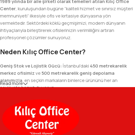
1989 yılında bir aile şirketi olarak temelleri atılan Kılıç Office
Center
, kuruluşundan bugüne “kaliteli hizmet ve sınırsız müşteri
memnuniyeti” ilkesiyle ofis ve kırtasiye dünyasına yön
vermektedir. Sektördeki köklü geçmişimizi, modern dünyanın
ihtiyaçlarıyla birleştirerek ofislerinizin verimliliğini artıran
profesyonel çözümler sunuyoruz.
Neden Kılıç Office Center?
Geniş Stok ve Lojistik Gücü:
İstanbul’daki
450 metrekarelik
merkez ofisimiz
ve
500 metrekarelik geniş depolama
alanımızla
, en seçkin markaların binlerce ürününü her an
Read more
sevkiyata hazır tutuyoruz.
Geniş Ürün Yelpazesi:
Temel kırtasiye malzemelerinden teknik
ofis gereçlerine kadar, iş hayatınızda ihtiyaç duyduğunuz her
şeyi tek bir çatı altında, en uygun fiyat avantajlarıyla bulmanızı
sağlıyoruz.