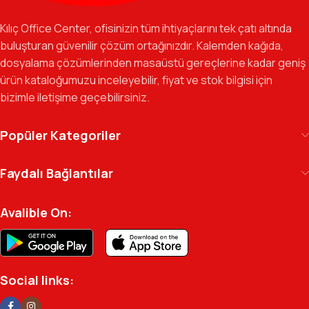
Özverili Takım Ruhu:
İşini tutkuyla yapan, güler yüzlü ve çözüm
odaklı ekibimizle, sadece bir tedarikçi değil, iş süreçlerinizde
Kılıç Office Center, ofisinizin tüm ihtiyaçlarını tek çatı altında
güvenilir bir yol arkadaşı olmayı hedefliyoruz.
buluşturan güvenilir çözüm ortağınızdır. Kalemden kağıda,
dosyalama çözümlerinden masaüstü gereçlerine kadar geniş
Gelecek Vizyonu:
Kurumsal kimliğimizi yeni iş birlikleri ve global
ürün kataloğumuzu inceleyebilir, fiyat ve stok bilgisi için
markalarla güçlendirerek, Türkiye genelinde müşteri ağımızı her
bizimle iletişime geçebilirsiniz.
geçen gün büyütmeye devam ediyoruz.
Kılıç Office Center
, masanızdaki kalemden
Popüler Kategoriler
arşivinizdeki dosyaya kadar her detayda yanınızda.
Ofisinizin enerjisini ve verimliliğini artırmak için
Faydalı Bağlantılar
profesyonel kadromuzla hizmetinizdeyiz.
Avalible On:
Social links: