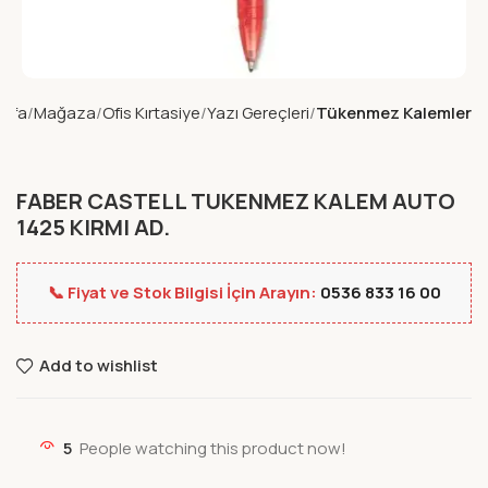
ayfa
Mağaza
Ofis Kırtasiye
Yazı Gereçleri
Tükenmez Kalemler
FABER CASTELL TUKENMEZ KALEM AUTO
1425 KIRMI AD.
📞 Fiyat ve Stok Bilgisi İçin Arayın:
0536 833 16 00
Add to wishlist
5
People watching this product now!