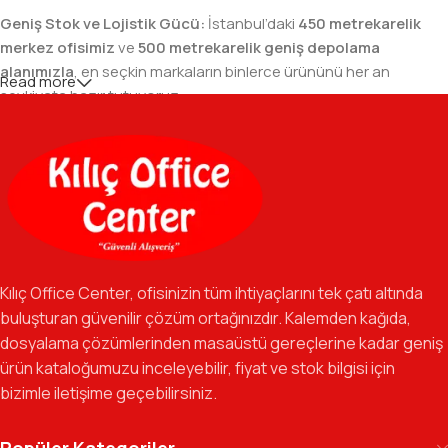
Geniş Stok ve Lojistik Gücü:
İstanbul’daki
450 metrekarelik
merkez ofisimiz
ve
500 metrekarelik geniş depolama
alanımızla
, en seçkin markaların binlerce ürününü her an
Read more
sevkiyata hazır tutuyoruz.
Geniş Ürün Yelpazesi:
Temel kırtasiye malzemelerinden teknik
ofis gereçlerine kadar, iş hayatınızda ihtiyaç duyduğunuz her
şeyi tek bir çatı altında, en uygun fiyat avantajlarıyla bulmanızı
sağlıyoruz.
Özverili Takım Ruhu:
İşini tutkuyla yapan, güler yüzlü ve çözüm
odaklı ekibimizle, sadece bir tedarikçi değil, iş süreçlerinizde
Kılıç Office Center, ofisinizin tüm ihtiyaçlarını tek çatı altında
güvenilir bir yol arkadaşı olmayı hedefliyoruz.
buluşturan güvenilir çözüm ortağınızdır. Kalemden kağıda,
dosyalama çözümlerinden masaüstü gereçlerine kadar geniş
Gelecek Vizyonu:
Kurumsal kimliğimizi yeni iş birlikleri ve global
ürün kataloğumuzu inceleyebilir, fiyat ve stok bilgisi için
markalarla güçlendirerek, Türkiye genelinde müşteri ağımızı her
bizimle iletişime geçebilirsiniz.
geçen gün büyütmeye devam ediyoruz.
Kılıç Office Center
, masanızdaki kalemden