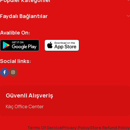
Popüler Kategoriler
arşivinizdeki dosyaya kadar her detayda yanınızda.
Ofisinizin enerjisini ve verimliliğini artırmak için
Faydalı Bağlantılar
profesyonel kadromuzla hizmetinizdeyiz.
Avalible On:
Social links:
Güvenli Alışveriş
Kılıç Office Center
Terms Of Service
Privacy Policy
Store Refund Policy