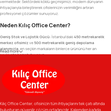
vermektedir. Sektördeki köklü geçmişimizi, modern dünyanın
ihtiyaçlarıyla birleştirerek ofislerinizin verimliliğini artıran
profesyonel çözümler sunuyoruz.
Neden Kılıç Office Center?
Geniş Stok ve Lojistik Gücü:
İstanbul’daki
450 metrekarelik
merkez ofisimiz
ve
500 metrekarelik geniş depolama
alanımızla
, en seçkin markaların binlerce ürününü her an
Read more
sevkiyata hazır tutuyoruz.
Geniş Ürün Yelpazesi:
Temel kırtasiye malzemelerinden teknik
ofis gereçlerine kadar, iş hayatınızda ihtiyaç duyduğunuz her
şeyi tek bir çatı altında, en uygun fiyat avantajlarıyla bulmanızı
sağlıyoruz.
Özverili Takım Ruhu:
İşini tutkuyla yapan, güler yüzlü ve çözüm
odaklı ekibimizle, sadece bir tedarikçi değil, iş süreçlerinizde
Kılıç Office Center, ofisinizin tüm ihtiyaçlarını tek çatı altında
güvenilir bir yol arkadaşı olmayı hedefliyoruz.
buluşturan güvenilir çözüm ortağınızdır. Kalemden kağıda,