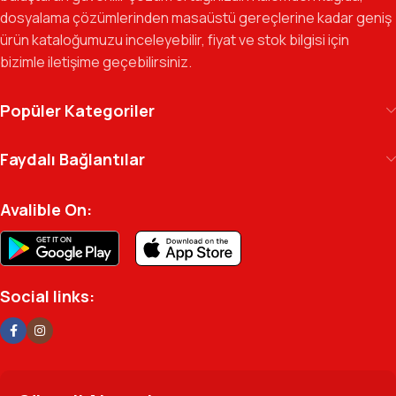
dosyalama çözümlerinden masaüstü gereçlerine kadar geniş
Gelecek Vizyonu:
Kurumsal kimliğimizi yeni iş birlikleri ve global
ürün kataloğumuzu inceleyebilir, fiyat ve stok bilgisi için
markalarla güçlendirerek, Türkiye genelinde müşteri ağımızı her
bizimle iletişime geçebilirsiniz.
geçen gün büyütmeye devam ediyoruz.
Kılıç Office Center
, masanızdaki kalemden
Popüler Kategoriler
arşivinizdeki dosyaya kadar her detayda yanınızda.
Ofisinizin enerjisini ve verimliliğini artırmak için
Faydalı Bağlantılar
profesyonel kadromuzla hizmetinizdeyiz.
Avalible On:
Social links: