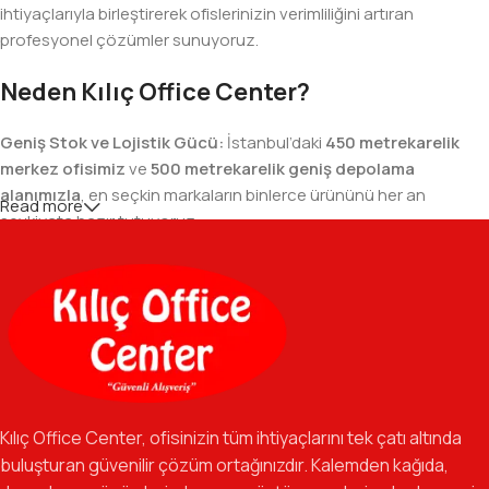
ihtiyaçlarıyla birleştirerek ofislerinizin verimliliğini artıran
profesyonel çözümler sunuyoruz.
Neden Kılıç Office Center?
Geniş Stok ve Lojistik Gücü:
İstanbul’daki
450 metrekarelik
merkez ofisimiz
ve
500 metrekarelik geniş depolama
alanımızla
, en seçkin markaların binlerce ürününü her an
Read more
sevkiyata hazır tutuyoruz.
Geniş Ürün Yelpazesi:
Temel kırtasiye malzemelerinden teknik
ofis gereçlerine kadar, iş hayatınızda ihtiyaç duyduğunuz her
şeyi tek bir çatı altında, en uygun fiyat avantajlarıyla bulmanızı
sağlıyoruz.
Özverili Takım Ruhu:
İşini tutkuyla yapan, güler yüzlü ve çözüm
odaklı ekibimizle, sadece bir tedarikçi değil, iş süreçlerinizde
Kılıç Office Center, ofisinizin tüm ihtiyaçlarını tek çatı altında
güvenilir bir yol arkadaşı olmayı hedefliyoruz.
buluşturan güvenilir çözüm ortağınızdır. Kalemden kağıda,