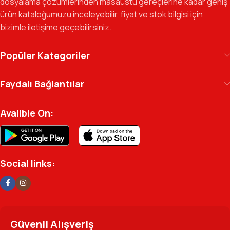
dosyalama çözümlerinden masaüstü gereçlerine kadar geniş
Gelecek Vizyonu:
Kurumsal kimliğimizi yeni iş birlikleri ve global
ürün kataloğumuzu inceleyebilir, fiyat ve stok bilgisi için
markalarla güçlendirerek, Türkiye genelinde müşteri ağımızı her
bizimle iletişime geçebilirsiniz.
geçen gün büyütmeye devam ediyoruz.
Kılıç Office Center
, masanızdaki kalemden
Popüler Kategoriler
arşivinizdeki dosyaya kadar her detayda yanınızda.
Ofisinizin enerjisini ve verimliliğini artırmak için
Faydalı Bağlantılar
profesyonel kadromuzla hizmetinizdeyiz.
Avalible On:
Social links:
Güvenli Alışveriş