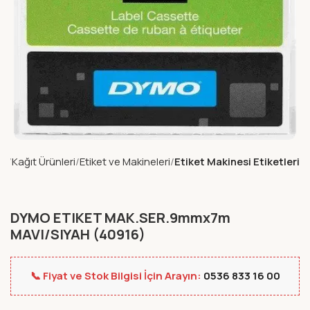
za
Kağıt Ürünleri
Etiket ve Makineleri
Etiket Makinesi Etiketleri
DYMO ETIKET MAK.SER.9mmx7m
MAVI/SIYAH (40916)
📞 Fiyat ve Stok Bilgisi İçin Arayın:
0536 833 16 00