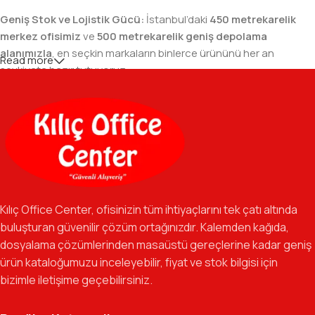
Geniş Stok ve Lojistik Gücü:
İstanbul’daki
450 metrekarelik
merkez ofisimiz
ve
500 metrekarelik geniş depolama
alanımızla
, en seçkin markaların binlerce ürününü her an
Read more
sevkiyata hazır tutuyoruz.
Geniş Ürün Yelpazesi:
Temel kırtasiye malzemelerinden teknik
ofis gereçlerine kadar, iş hayatınızda ihtiyaç duyduğunuz her
şeyi tek bir çatı altında, en uygun fiyat avantajlarıyla bulmanızı
sağlıyoruz.
Özverili Takım Ruhu:
İşini tutkuyla yapan, güler yüzlü ve çözüm
odaklı ekibimizle, sadece bir tedarikçi değil, iş süreçlerinizde
Kılıç Office Center, ofisinizin tüm ihtiyaçlarını tek çatı altında
güvenilir bir yol arkadaşı olmayı hedefliyoruz.
buluşturan güvenilir çözüm ortağınızdır. Kalemden kağıda,
dosyalama çözümlerinden masaüstü gereçlerine kadar geniş
Gelecek Vizyonu:
Kurumsal kimliğimizi yeni iş birlikleri ve global
ürün kataloğumuzu inceleyebilir, fiyat ve stok bilgisi için
markalarla güçlendirerek, Türkiye genelinde müşteri ağımızı her
bizimle iletişime geçebilirsiniz.
geçen gün büyütmeye devam ediyoruz.
Kılıç Office Center
, masanızdaki kalemden