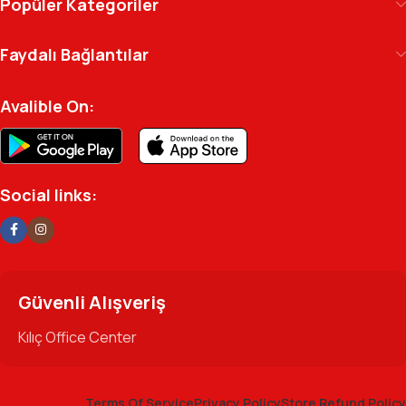
Popüler Kategoriler
arşivinizdeki dosyaya kadar her detayda yanınızda.
Ofisinizin enerjisini ve verimliliğini artırmak için
Faydalı Bağlantılar
profesyonel kadromuzla hizmetinizdeyiz.
Avalible On:
Social links:
Güvenli Alışveriş
Kılıç Office Center
Terms Of Service
Privacy Policy
Store Refund Policy