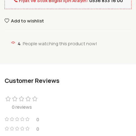
📞 Fiyat ve Stok Bilgisi İçin Arayın:
0536 833 16 00
Add to wishlist
4
People watching this product now!
Customer Reviews
0 reviews
0
0