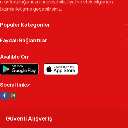
ürün kataloğumuzu inceleyebilir, fiyat ve stok bilgisi için
markalarla güçlendirerek, Türkiye genelinde müşteri ağımızı her
bizimle iletişime geçebilirsiniz.
geçen gün büyütmeye devam ediyoruz.
Kılıç Office Center
, masanızdaki kalemden
Popüler Kategoriler
arşivinizdeki dosyaya kadar her detayda yanınızda.
Ofisinizin enerjisini ve verimliliğini artırmak için
Faydalı Bağlantılar
profesyonel kadromuzla hizmetinizdeyiz.
Avalible On:
Social links:
Güvenli Alışveriş