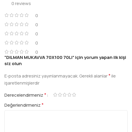
0 reviews
0
0
0
0
0
“DILMAN MUKAVVA 70X100 70LI” için yorum yapan ilk kişi
siz olun
*
E-posta adresiniz yayınlanmayacak.
Gerekli alanlar
ile
işaretlenmişlerdir
*
Derecelendirmeniz
*
Değerlendirmeniz