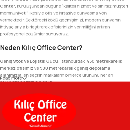
Center
, kuruluşundan bugüne “kaliteli hizmet ve sınırsız müşteri
memnuniyeti” ilkesiyle ofis ve kırtasiye dünyasına yön
vermektedir. Sektördeki köklü geçmişimizi, modern dünyanın
ihtiyaçlarıyla birleştirerek ofislerinizin verimliliğini artıran
profesyonel çözümler sunuyoruz.
Neden Kılıç Office Center?
Geniş Stok ve Lojistik Gücü:
İstanbul’daki
450 metrekarelik
merkez ofisimiz
ve
500 metrekarelik geniş depolama
alanımızla
, en seçkin markaların binlerce ürününü her an
Read more
sevkiyata hazır tutuyoruz.
Geniş Ürün Yelpazesi:
Temel kırtasiye malzemelerinden teknik
ofis gereçlerine kadar, iş hayatınızda ihtiyaç duyduğunuz her
şeyi tek bir çatı altında, en uygun fiyat avantajlarıyla bulmanızı
sağlıyoruz.
Özverili Takım Ruhu:
İşini tutkuyla yapan, güler yüzlü ve çözüm