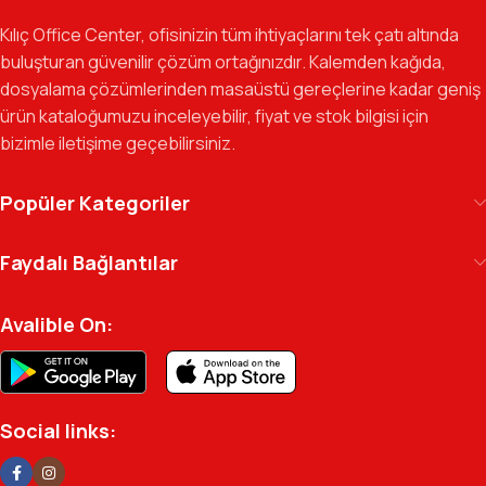
odaklı ekibimizle, sadece bir tedarikçi değil, iş süreçlerinizde
Kılıç Office Center, ofisinizin tüm ihtiyaçlarını tek çatı altında
güvenilir bir yol arkadaşı olmayı hedefliyoruz.
buluşturan güvenilir çözüm ortağınızdır. Kalemden kağıda,
dosyalama çözümlerinden masaüstü gereçlerine kadar geniş
Gelecek Vizyonu:
Kurumsal kimliğimizi yeni iş birlikleri ve global
ürün kataloğumuzu inceleyebilir, fiyat ve stok bilgisi için
markalarla güçlendirerek, Türkiye genelinde müşteri ağımızı her
bizimle iletişime geçebilirsiniz.
geçen gün büyütmeye devam ediyoruz.
Kılıç Office Center
, masanızdaki kalemden
Popüler Kategoriler
arşivinizdeki dosyaya kadar her detayda yanınızda.
Ofisinizin enerjisini ve verimliliğini artırmak için
Faydalı Bağlantılar
profesyonel kadromuzla hizmetinizdeyiz.
Avalible On:
Social links: