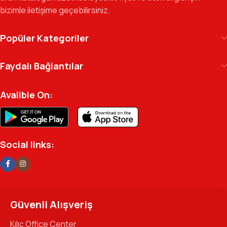
bizimle iletişime geçebilirsiniz.
geçen gün büyütmeye devam ediyoruz.
Kılıç Office Center
, masanızdaki kalemden
Popüler Kategoriler
arşivinizdeki dosyaya kadar her detayda yanınızda.
Ofisinizin enerjisini ve verimliliğini artırmak için
Faydalı Bağlantılar
profesyonel kadromuzla hizmetinizdeyiz.
Avalible On:
Social links:
Güvenli Alışveriş
Kılıç Office Center