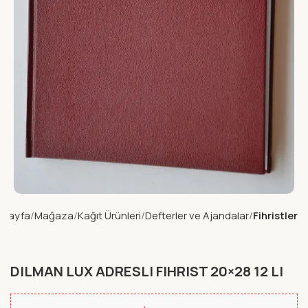
 Sayfa
Mağaza
Kağıt Ürünleri
Defterler ve Ajandalar
Fihristler
DILMAN LUX ADRESLI FIHRIST 20×28 12 LI