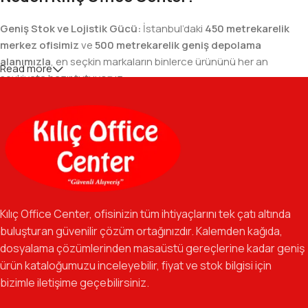
Geniş Stok ve Lojistik Gücü:
İstanbul’daki
450 metrekarelik
merkez ofisimiz
ve
500 metrekarelik geniş depolama
alanımızla
, en seçkin markaların binlerce ürününü her an
Read more
sevkiyata hazır tutuyoruz.
Geniş Ürün Yelpazesi:
Temel kırtasiye malzemelerinden teknik
ofis gereçlerine kadar, iş hayatınızda ihtiyaç duyduğunuz her
şeyi tek bir çatı altında, en uygun fiyat avantajlarıyla bulmanızı
sağlıyoruz.
Özverili Takım Ruhu:
İşini tutkuyla yapan, güler yüzlü ve çözüm
odaklı ekibimizle, sadece bir tedarikçi değil, iş süreçlerinizde
Kılıç Office Center, ofisinizin tüm ihtiyaçlarını tek çatı altında
güvenilir bir yol arkadaşı olmayı hedefliyoruz.
buluşturan güvenilir çözüm ortağınızdır. Kalemden kağıda,
dosyalama çözümlerinden masaüstü gereçlerine kadar geniş
Gelecek Vizyonu:
Kurumsal kimliğimizi yeni iş birlikleri ve global
ürün kataloğumuzu inceleyebilir, fiyat ve stok bilgisi için
markalarla güçlendirerek, Türkiye genelinde müşteri ağımızı her
bizimle iletişime geçebilirsiniz.
geçen gün büyütmeye devam ediyoruz.