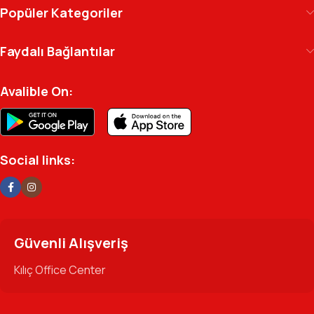
Kılıç Office Center
, masanızdaki kalemden
Popüler Kategoriler
arşivinizdeki dosyaya kadar her detayda yanınızda.
Ofisinizin enerjisini ve verimliliğini artırmak için
Faydalı Bağlantılar
profesyonel kadromuzla hizmetinizdeyiz.
Avalible On:
Social links:
Güvenli Alışveriş
Kılıç Office Center