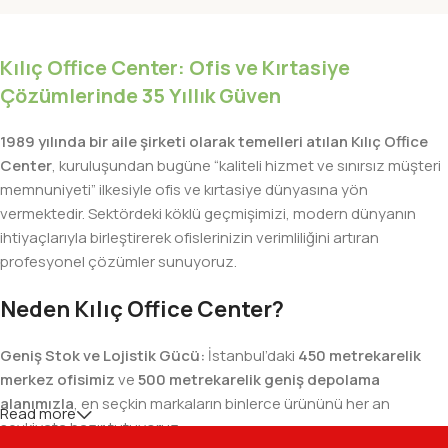
Kılıç Office Center: Ofis ve Kırtasiye
Çözümlerinde 35 Yıllık Güven
1989 yılında bir aile şirketi olarak temelleri atılan Kılıç Office
Center
, kuruluşundan bugüne “kaliteli hizmet ve sınırsız müşteri
memnuniyeti” ilkesiyle ofis ve kırtasiye dünyasına yön
vermektedir. Sektördeki köklü geçmişimizi, modern dünyanın
ihtiyaçlarıyla birleştirerek ofislerinizin verimliliğini artıran
profesyonel çözümler sunuyoruz.
Neden Kılıç Office Center?
Geniş Stok ve Lojistik Gücü:
İstanbul’daki
450 metrekarelik
merkez ofisimiz
ve
500 metrekarelik geniş depolama
alanımızla
, en seçkin markaların binlerce ürününü her an
Read more
sevkiyata hazır tutuyoruz.