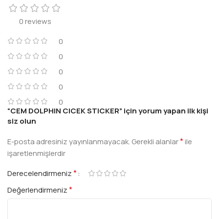
0 reviews
0
0
0
0
0
“CEM DOLPHIN CICEK STICKER” için yorum yapan ilk kişi
siz olun
*
E-posta adresiniz yayınlanmayacak.
Gerekli alanlar
ile
işaretlenmişlerdir
*
Derecelendirmeniz
*
Değerlendirmeniz