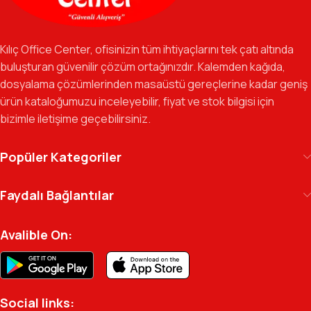
Özverili Takım Ruhu:
İşini tutkuyla yapan, güler yüzlü ve çözüm
odaklı ekibimizle, sadece bir tedarikçi değil, iş süreçlerinizde
Kılıç Office Center, ofisinizin tüm ihtiyaçlarını tek çatı altında
güvenilir bir yol arkadaşı olmayı hedefliyoruz.
buluşturan güvenilir çözüm ortağınızdır. Kalemden kağıda,
dosyalama çözümlerinden masaüstü gereçlerine kadar geniş
Gelecek Vizyonu:
Kurumsal kimliğimizi yeni iş birlikleri ve global
ürün kataloğumuzu inceleyebilir, fiyat ve stok bilgisi için
markalarla güçlendirerek, Türkiye genelinde müşteri ağımızı her
bizimle iletişime geçebilirsiniz.
geçen gün büyütmeye devam ediyoruz.
Kılıç Office Center
, masanızdaki kalemden
Popüler Kategoriler
arşivinizdeki dosyaya kadar her detayda yanınızda.
Ofisinizin enerjisini ve verimliliğini artırmak için
Faydalı Bağlantılar
profesyonel kadromuzla hizmetinizdeyiz.
Avalible On:
Social links: