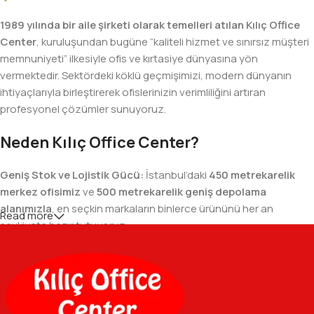
1989 yılında bir aile şirketi olarak temelleri atılan Kılıç Office
Center
, kuruluşundan bugüne “kaliteli hizmet ve sınırsız müşteri
memnuniyeti” ilkesiyle ofis ve kırtasiye dünyasına yön
vermektedir. Sektördeki köklü geçmişimizi, modern dünyanın
ihtiyaçlarıyla birleştirerek ofislerinizin verimliliğini artıran
profesyonel çözümler sunuyoruz.
Neden Kılıç Office Center?
Geniş Stok ve Lojistik Gücü:
İstanbul’daki
450 metrekarelik
merkez ofisimiz
ve
500 metrekarelik geniş depolama
alanımızla
, en seçkin markaların binlerce ürününü her an
Read more
sevkiyata hazır tutuyoruz.
Geniş Ürün Yelpazesi:
Temel kırtasiye malzemelerinden teknik
ofis gereçlerine kadar, iş hayatınızda ihtiyaç duyduğunuz her
şeyi tek bir çatı altında, en uygun fiyat avantajlarıyla bulmanızı
sağlıyoruz.