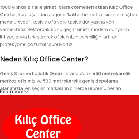
1989 yılında bir aile şirketi olarak temelleri atılan Kılıç Office
Center
, kuruluşundan bugüne “kaliteli hizmet ve sınırsız müşteri
memnuniyeti” ilkesiyle ofis ve kırtasiye dünyasına yön
vermektedir. Sektördeki köklü geçmişimizi, modern dünyanın
ihtiyaçlarıyla birleştirerek ofislerinizin verimliliğini artıran
profesyonel çözümler sunuyoruz.
Neden Kılıç Office Center?
Geniş Stok ve Lojistik Gücü:
İstanbul’daki
450 metrekarelik
merkez ofisimiz
ve
500 metrekarelik geniş depolama
alanımızla
, en seçkin markaların binlerce ürününü her an
Read more
sevkiyata hazır tutuyoruz.
Geniş Ürün Yelpazesi:
Temel kırtasiye malzemelerinden teknik
ofis gereçlerine kadar, iş hayatınızda ihtiyaç duyduğunuz her
şeyi tek bir çatı altında, en uygun fiyat avantajlarıyla bulmanızı
sağlıyoruz.