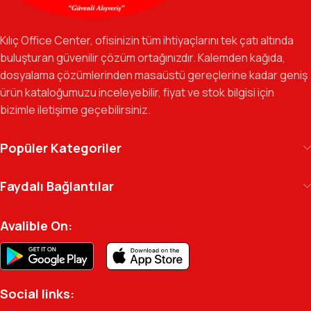
Özverili Takım Ruhu:
İşini tutkuyla yapan, güler yüzlü ve çözüm
odaklı ekibimizle, sadece bir tedarikçi değil, iş süreçlerinizde
Kılıç Office Center, ofisinizin tüm ihtiyaçlarını tek çatı altında
güvenilir bir yol arkadaşı olmayı hedefliyoruz.
buluşturan güvenilir çözüm ortağınızdır. Kalemden kağıda,
dosyalama çözümlerinden masaüstü gereçlerine kadar geniş
Gelecek Vizyonu:
Kurumsal kimliğimizi yeni iş birlikleri ve global
ürün kataloğumuzu inceleyebilir, fiyat ve stok bilgisi için
markalarla güçlendirerek, Türkiye genelinde müşteri ağımızı her
bizimle iletişime geçebilirsiniz.
geçen gün büyütmeye devam ediyoruz.
Kılıç Office Center
, masanızdaki kalemden
Popüler Kategoriler
arşivinizdeki dosyaya kadar her detayda yanınızda.
Ofisinizin enerjisini ve verimliliğini artırmak için
Faydalı Bağlantılar
profesyonel kadromuzla hizmetinizdeyiz.
Avalible On:
Social links: