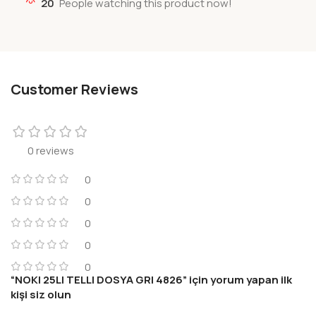
20
People watching this product now!
Customer Reviews
0 reviews
0
0
0
0
0
“NOKI 25LI TELLI DOSYA GRI 4826” için yorum yapan ilk
kişi siz olun