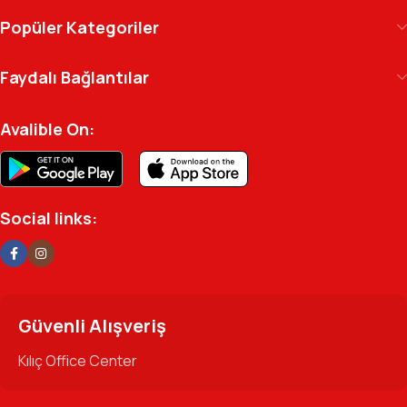
Kılıç Office Center
, masanızdaki kalemden
Popüler Kategoriler
arşivinizdeki dosyaya kadar her detayda yanınızda.
Ofisinizin enerjisini ve verimliliğini artırmak için
Faydalı Bağlantılar
profesyonel kadromuzla hizmetinizdeyiz.
Avalible On:
Social links:
Güvenli Alışveriş
Kılıç Office Center