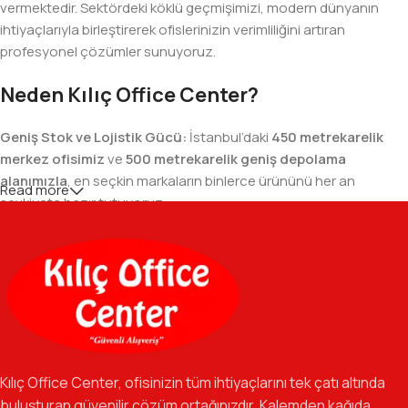
vermektedir. Sektördeki köklü geçmişimizi, modern dünyanın
ihtiyaçlarıyla birleştirerek ofislerinizin verimliliğini artıran
profesyonel çözümler sunuyoruz.
Neden Kılıç Office Center?
Geniş Stok ve Lojistik Gücü:
İstanbul’daki
450 metrekarelik
merkez ofisimiz
ve
500 metrekarelik geniş depolama
alanımızla
, en seçkin markaların binlerce ürününü her an
Read more
sevkiyata hazır tutuyoruz.
Geniş Ürün Yelpazesi:
Temel kırtasiye malzemelerinden teknik
ofis gereçlerine kadar, iş hayatınızda ihtiyaç duyduğunuz her
şeyi tek bir çatı altında, en uygun fiyat avantajlarıyla bulmanızı
sağlıyoruz.
Özverili Takım Ruhu:
İşini tutkuyla yapan, güler yüzlü ve çözüm
odaklı ekibimizle, sadece bir tedarikçi değil, iş süreçlerinizde
Kılıç Office Center, ofisinizin tüm ihtiyaçlarını tek çatı altında
güvenilir bir yol arkadaşı olmayı hedefliyoruz.
buluşturan güvenilir çözüm ortağınızdır. Kalemden kağıda,