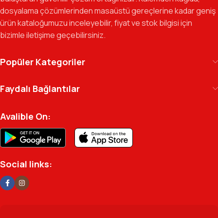
dosyalama çözümlerinden masaüstü gereçlerine kadar geniş
Gelecek Vizyonu:
Kurumsal kimliğimizi yeni iş birlikleri ve global
ürün kataloğumuzu inceleyebilir, fiyat ve stok bilgisi için
markalarla güçlendirerek, Türkiye genelinde müşteri ağımızı her
bizimle iletişime geçebilirsiniz.
geçen gün büyütmeye devam ediyoruz.
Kılıç Office Center
, masanızdaki kalemden
Popüler Kategoriler
arşivinizdeki dosyaya kadar her detayda yanınızda.
Ofisinizin enerjisini ve verimliliğini artırmak için
Faydalı Bağlantılar
profesyonel kadromuzla hizmetinizdeyiz.
Avalible On:
Social links: