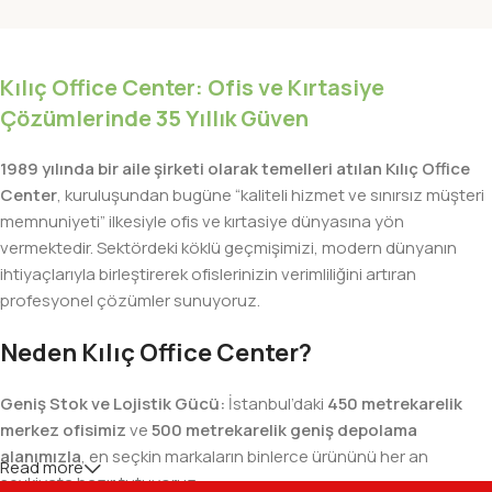
Kılıç Office Center: Ofis ve Kırtasiye
Çözümlerinde 35 Yıllık Güven
1989 yılında bir aile şirketi olarak temelleri atılan Kılıç Office
Center
, kuruluşundan bugüne “kaliteli hizmet ve sınırsız müşteri
memnuniyeti” ilkesiyle ofis ve kırtasiye dünyasına yön
vermektedir. Sektördeki köklü geçmişimizi, modern dünyanın
ihtiyaçlarıyla birleştirerek ofislerinizin verimliliğini artıran
profesyonel çözümler sunuyoruz.
Neden Kılıç Office Center?
Geniş Stok ve Lojistik Gücü:
İstanbul’daki
450 metrekarelik
merkez ofisimiz
ve
500 metrekarelik geniş depolama
alanımızla
, en seçkin markaların binlerce ürününü her an
Read more
sevkiyata hazır tutuyoruz.