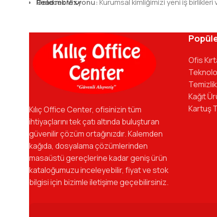
Gelecek Vizyonu:
Read more
Kurumsal kimliğimizi yeni iş birlik
Kılıç Office Center
, masanızdaki kalemden arş
kadromuzla hizmetinizdeyiz.
Popüle
Ofis Kır
Teknolo
Temizlik
Kağıt Ür
Kartuş 
Kılıç Office Center, ofisinizin tüm
ihtiyaçlarını tek çatı altında buluşturan
güvenilir çözüm ortağınızdır. Kalemden
kağıda, dosyalama çözümlerinden
masaüstü gereçlerine kadar geniş ürün
kataloğumuzu inceleyebilir, fiyat ve stok
bilgisi için bizimle iletişime geçebilirsiniz.