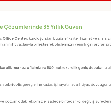
RAPIDO KALEM 0.1mm
RAPIDO KALEM 0.
Çizim-Eskiz Kalemleri
Çizim-Eskiz Kalemle
iye Çözümlerinde 35 Yıllık Güven
lıç Office Center
, kuruluşundan bugüne “kaliteli hizmet ve sınırsız
nın ihtiyaçlarıyla birleştirerek ofislerinizin verimliliğini artıra
karelik merkez ofisimiz
ve
500 metrekarelik geniş depolama al
teknik ofis gereçlerine kadar, iş hayatınızda ihtiyaç duyduğunuz h
 ve çözüm odaklı ekibimizle, sadece bir tedarikçi değil, iş süreçleri