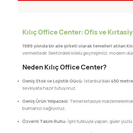
DESIGN 2B
DESIGN 6B
Çizim-Eskiz Kalemleri
Çizim-Eskiz Kalemleri
Kılıç Office Center: Ofis ve Kırtas
1989 yılında bir aile şirketi olarak temelleri atılan Kı
vermektedir. Sektördeki köklü geçmişimizi, modern dünya
Neden Kılıç Office Center?
Geniş Stok ve Lojistik Gücü:
İstanbul’daki
450 metre
sevkiyata hazır tutuyoruz.
Geniş Ürün Yelpazesi:
Temel kırtasiye malzemelerinden 
bulmanızı sağlıyoruz.
Özverili Takım Ruhu:
İşini tutkuyla yapan, güler yüzlü