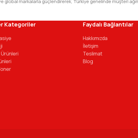
leri ve global markalarla güçlendirerek, Türkiye genelinde müşteri
ivinizdeki dosyaya kadar her detayda yanınızda. Ofisinizin ene
r Kategoriler
Faydalı Bağlantılar
tasiye
Hakkımızda
ji
İletişim
 Ürünleri
Teslimat
ünleri
Blog
Toner