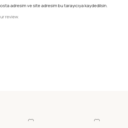
osta adresim ve site adresim bu tarayıcıya kaydedilsin.
ur review.
EM ART
ROTRING ISOGRAPH
ROTRING ISOGRA