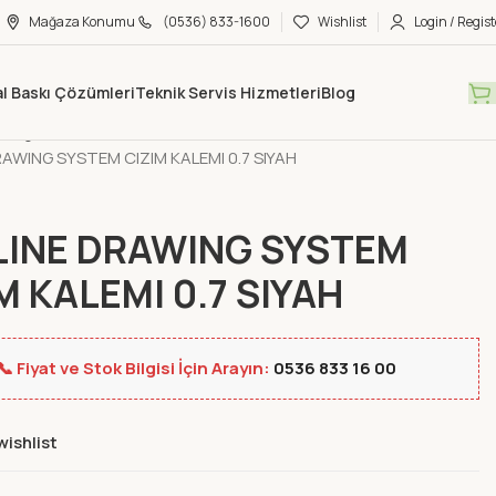
Mağaza Konumu
(0536) 833-1600
Wishlist
Login / Regist
tal Baskı Çözümleri
Teknik Servis Hizmetleri
Blog
Mağaza
Ofis Kırtasiye
Yazı Gereçleri
Çizim-Eskiz Kalemleri
AWING SYSTEM CIZIM KALEMI 0.7 SIYAH
LINE DRAWING SYSTEM
M KALEMI 0.7 SIYAH
📞 Fiyat ve Stok Bilgisi İçin Arayın:
0536 833 16 00
wishlist