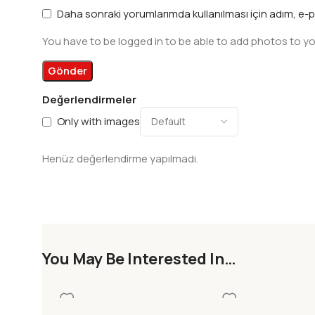
Daha sonraki yorumlarımda kullanılması için adım, e-p
You have to be logged in to be able to add photos to yo
Değerlendirmeler
Only with images
Henüz değerlendirme yapılmadı.
You May Be Interested In…
LYRA DERECELI KALEM ART
LYRA DERECELI KAL