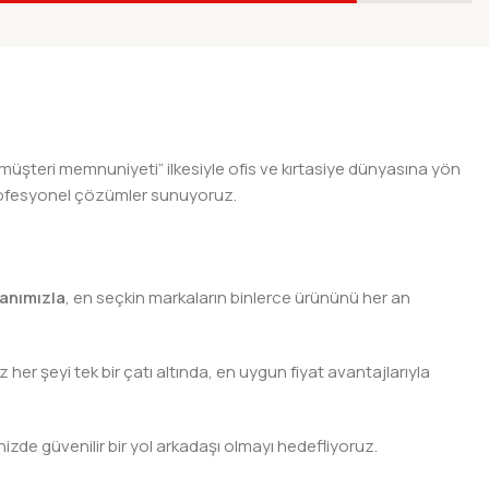
25mm
RAPIDO UCU 0.30mm
RAPIDO UCU 0.
ri
Çizim-Eskiz Kalemleri
Çizim-Eskiz Kalem
 müşteri memnuniyeti” ilkesiyle ofis ve kırtasiye dünyasına yön
n profesyonel çözümler sunuyoruz.
anımızla
, en seçkin markaların binlerce ürününü her an
er şeyi tek bir çatı altında, en uygun fiyat avantajlarıyla
nizde güvenilir bir yol arkadaşı olmayı hedefliyoruz.