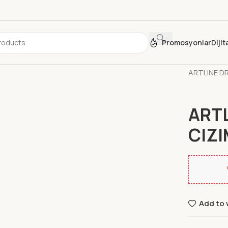
Promosyonlar
Diji
Ana Sayfa
ARTLINE DR
ART
CIZI
Add to 