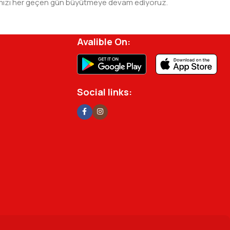
 ağımızı her geçen gün büyütmeye devam ediyoruz.
rjisini ve verimliliğini artırmak için profesyonel
Avalible On:
Social links: