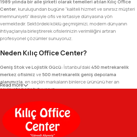
1989 yılında bir aile şirketi olarak temelleri atılan Kılıç Office
Center
, kuruluşundan bugüne “kaliteli hizmet ve sınırsız müşteri
memnuniyeti” ilkesiyle ofis ve kırtasiye dünyasına yön
vermektedir. Sektördeki köklü geçmişimizi, modern dünyanın
ihtiyaçlarıyla birleştirerek ofislerinizin verimliliğini artıran
profesyonel çözümler sunuyoruz.
Neden Kılıç Office Center?
Geniş Stok ve Lojistik Gücü:
İstanbul’daki
450 metrekarelik
merkez ofisimiz
ve
500 metrekarelik geniş depolama
alanımızla
, en seçkin markaların binlerce ürününü her an
Read more
sevkiyata hazır tutuyoruz.
Geniş Ürün Yelpazesi:
Temel kırtasiye malzemelerinden teknik
ofis gereçlerine kadar, iş hayatınızda ihtiyaç duyduğunuz her
şeyi tek bir çatı altında, en uygun fiyat avantajlarıyla bulmanızı
sağlıyoruz.