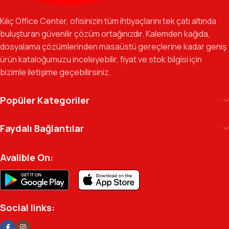
Özverili Takım Ruhu:
İşini tutkuyla yapan, güler yüzlü ve çözüm
odaklı ekibimizle, sadece bir tedarikçi değil, iş süreçlerinizde
Kılıç Office Center, ofisinizin tüm ihtiyaçlarını tek çatı altında
güvenilir bir yol arkadaşı olmayı hedefliyoruz.
buluşturan güvenilir çözüm ortağınızdır. Kalemden kağıda,
dosyalama çözümlerinden masaüstü gereçlerine kadar geniş
Gelecek Vizyonu:
Kurumsal kimliğimizi yeni iş birlikleri ve global
ürün kataloğumuzu inceleyebilir, fiyat ve stok bilgisi için
markalarla güçlendirerek, Türkiye genelinde müşteri ağımızı her
bizimle iletişime geçebilirsiniz.
geçen gün büyütmeye devam ediyoruz.
Kılıç Office Center
, masanızdaki kalemden
Popüler Kategoriler
arşivinizdeki dosyaya kadar her detayda yanınızda.
Ofisinizin enerjisini ve verimliliğini artırmak için
Faydalı Bağlantılar
profesyonel kadromuzla hizmetinizdeyiz.
Avalible On:
Social links: