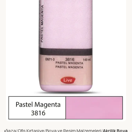
Mağaza
Ofis Kırtasiye
Boya ve Resim Malzemeleri
Akrilik Boya