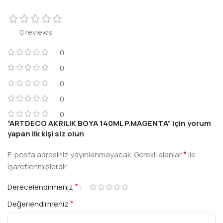
0 reviews
0
0
0
0
0
“ARTDECO AKRILIK BOYA 140ML P.MAGENTA” için yorum
yapan ilk kişi siz olun
*
E-posta adresiniz yayınlanmayacak.
Gerekli alanlar
ile
işaretlenmişlerdir
*
Derecelendirmeniz
*
Değerlendirmeniz