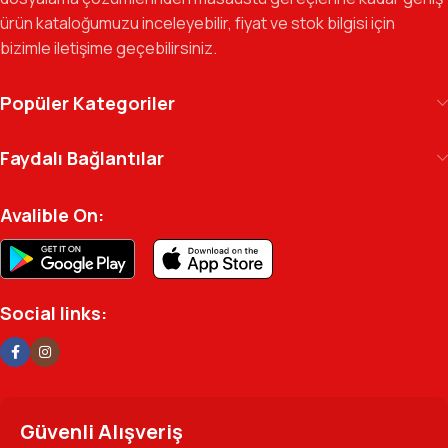
Kılıç Office Center
, masanızdaki kalemden
ürün kataloğumuzu inceleyebilir, fiyat ve stok bilgisi için
arşivinizdeki dosyaya kadar her detayda yanınızda.
bizimle iletişime geçebilirsiniz.
Ofisinizin enerjisini ve verimliliğini artırmak için
profesyonel kadromuzla hizmetinizdeyiz.
Popüler Kategoriler
Faydalı Bağlantılar
Avalible On:
Social links:
Güvenli Alışveriş